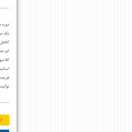
دوره ه
یک مزی
کاهش 
کم جمع
کلاسها
اساتی
هرچند 
توانید
ای