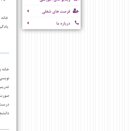
فرصت های شغلی
خانه 
درباره ما
یادگی
خانه ب
نویسی
تدریس
صورت ک
درست ر
دانشجو