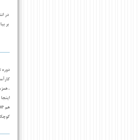
در ان
بر بیا
دوره ت
کارآمد
، همز
اینجا 
هم
OP
کوچک 