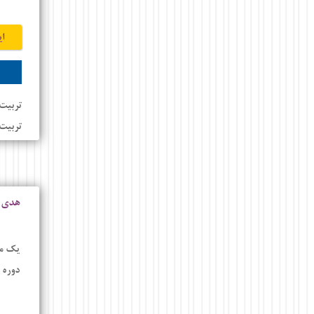
ای
تربیت 
تربیت
هدی 
یک مز
دوره 