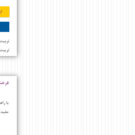
ای
تربیت 
تربیت
فرخن
با را
مفیدت