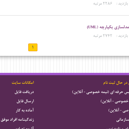
بازدید :
۲۲۸۶ مرتبه
مدلسازی یکپارچه (
UML)
بازدید :
۲۷۴۲ مرتبه
۱
 در حال ثبت نام
امکانات سایت
ویس حرفه ای (نیمه خصوصی - آنلاین)
دریافت فایل
خصوصی - آنلاین)
ارسال فایل
 - آنلاین)
آماده به کار
سازمانی
زندگینامه افراد موفق
ای برنامه نویسی
آلبوم تصاویر