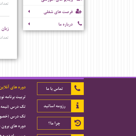
تعداد 
فرصت های شغلی
درباره ما
زبان 
تعداد 
دوره های آنلاین
تماس با ما
تربیت برنامه ن
رزومه اساتید
تک درس (نیمه 
تک درس (خصوصی
چرا ما؟
دوره های برون 
مسیر راه دوره ه