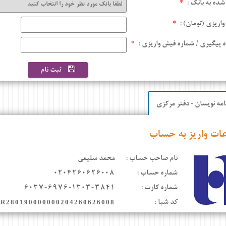
 شده به بانک :
*
واریزی (تومان) :
*
 پیگیری / شماره فیش واریزی :
*
ثبت نام
امه نویسان - دفتر مرکزی
عات واریز به حساب
نام صاحب حساب :
محمد سلیمی
شماره حساب :
۰۲۰۴۲۶۰۶۲۶۰۰۸
شماره کارت :
۶۰۳۷-۶۹۷۶-۱۳۰۳-۳۸۴۱
کد شبا :
IR280190000000204260626008