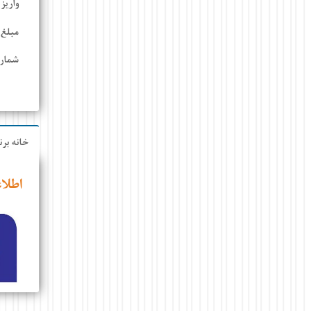
واریز
مبلغ 
شماره
خانه برن
اطلا