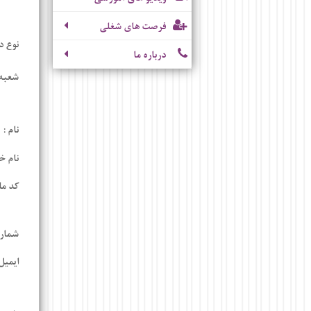
فرصت های شغلی
نوع د
درباره ما
شعبه 
نام :
نام خ
کد مل
شماره
ایمیل 