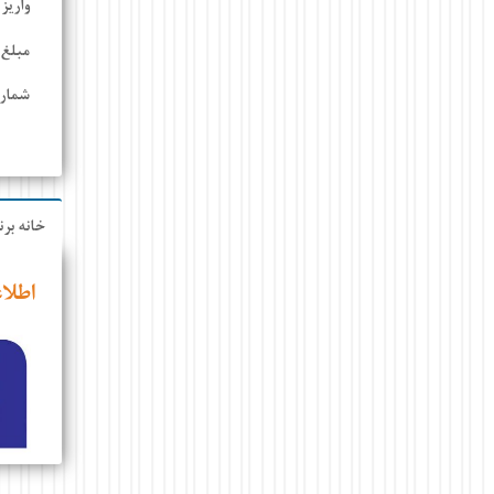
واریز
مبلغ 
شماره
خانه برن
اطلا