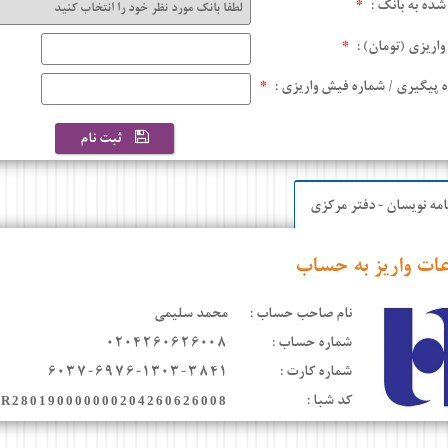
 شده به بانک :
*
واریزی (تومان) :
*
 پیگیری / شماره فیش واریزی :
*
ثبت نام
امه نویسان - دفتر مرکزی
عات واریز به حساب
نام صاحب حساب :
محمد سلیمی
شماره حساب :
۰۲۰۴۲۶۰۶۲۶۰۰۸
شماره کارت :
۶۰۳۷-۶۹۷۶-۱۳۰۳-۳۸۴۱
کد شبا :
IR280190000000204260626008