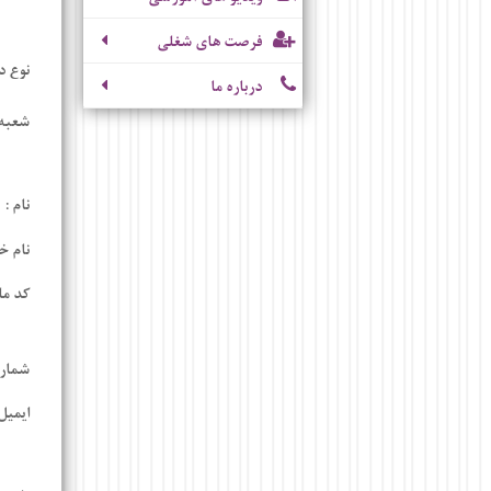
فرصت های شغلی
نوع د
درباره ما
شعبه 
نام :
نام خ
کد مل
شماره
ایمیل 