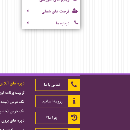
فرصت های شغلی
درباره ما
دوره های آنلاین
تماس با ما
تربیت برنامه ن
رزومه اساتید
تک درس (نیمه 
تک درس (خصوصی
چرا ما؟
دوره های برون 
مسیر راه دوره ه