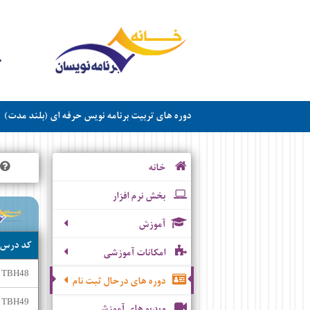
دوره های تربیت برنامه نویس حرفه ای (بلند مدت)
خانه
بخش نرم افزار
آموزش
کد درس
امکانات آموزشی
TBH48
دوره های درحال ثبت نام
TBH49
ویدیو های آموزشی