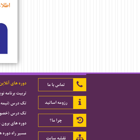
اطلا
دوره های آنلاین
تماس با ما
تربیت برنامه ن
رزومه اساتید
تک درس (نیمه 
تک درس (خصوصی
چرا ما؟
دوره های برون 
مسیر راه دوره ه
نقشه سایت