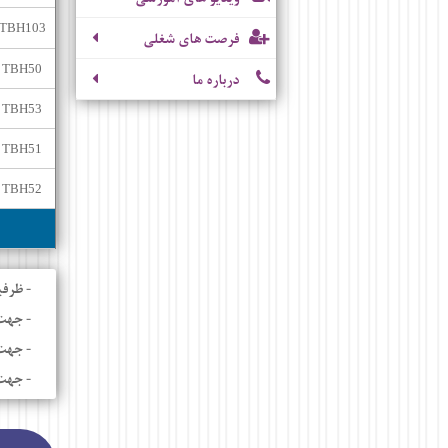
TBH103
فرصت های شغلی
TBH50
درباره ما
TBH53
TBH51
TBH52
- ظرفیت هر 
- جهت
- جهت 
- جهت اطلاعات