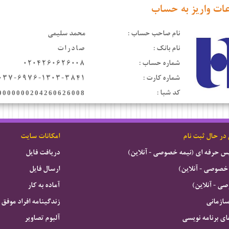
عات واریز به حساب
نام صاحب حساب :
محمد سلیمی
نام بانک :
صادرات
شماره حساب :
۰۲۰۴۲۶۰۶۲۶۰۰۸
شماره کارت :
۰۳۷-۶۹۷۶-۱۳۰۳-۳۸۴۱
کد شبا :
0000000204260626008
 در حال ثبت نام
امکانات سایت
ویس حرفه ای (نیمه خصوصی - آنلاین)
دریافت فایل
خصوصی - آنلاین)
ارسال فایل
 - آنلاین)
آماده به کار
سازمانی
زندگینامه افراد موفق
ای برنامه نویسی
آلبوم تصاویر