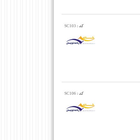
کد :
SC103
کد :
SC106