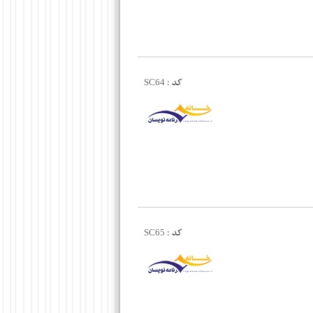
کد :
SC64
کد :
SC65