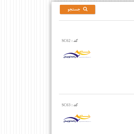
جستجو
کد :
SC62
کد :
SC63