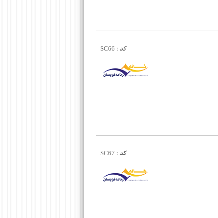
کد :
SC66
کد :
SC67